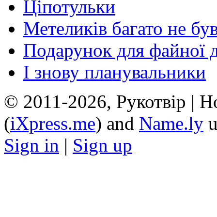
Ціпотульки
Метеликів багато не бу
Подарунок для файної 
І знову планувальники
© 2011-2026, Рукотвір | H
(
iXpress.me
) and
Name.ly
u
Sign in
|
Sign up