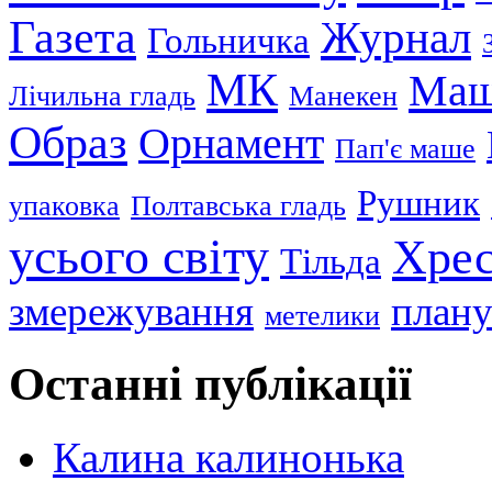
Газета
Журнал
Гольничка
МК
Маш
Лічильна гладь
Манекен
Образ
Орнамент
Пап'є маше
Рушник
упаковка
Полтавська гладь
усього світу
Хрес
Тільда
змережування
плану
метелики
Останні публікації
Калина калинонька