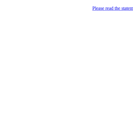
Головна
Please read the state
#2 (no title)
Рукотвір
від Оленки
Пошук
23
Oct
Cross Stitch Crazy 1
Posted by: Олена in
Журна