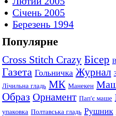
Лютий 2005
Січень 2005
Березень 1994
Популярне
Бісер
Cross Stitch Crazy
В
Газета
Журнал
Гольничка
МК
Маш
Лічильна гладь
Манекен
Образ
Орнамент
Пап'є маше
Рушник
упаковка
Полтавська гладь