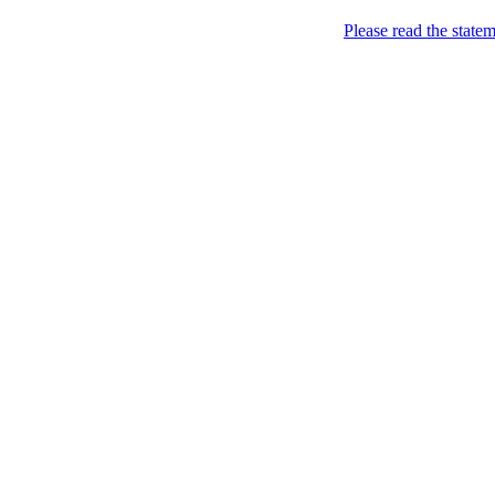
Головна
Please read the state
#2 (no title)
Рукотвір
від Оленки
Пошук
Archive for червня, 20
16
Jun